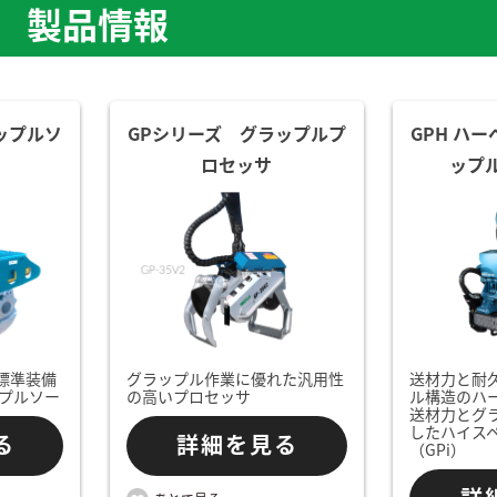
製品情報
ップルソ
GPシリーズ グラップルプ
GPH ハー
ロセッサ
ップ
標準装備
グラップル作業に優れた汎用性
送材力と耐
プルソー
の高いプロセッサ
ル構造のハ
送材力とグ
したハイス
る
詳細を見る
（GPi）