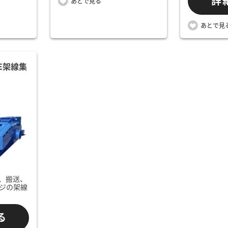
詳
02E架線集
、搬送、
ジの架線
る