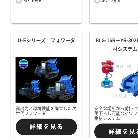
U-Eシリーズ フォワーダ
BLG-16R＋YR-3
材システム
高出力と環境性能を両立した次
安全な場所から荷掛け
世代フォワーダ
荷下ろし可能なイワフ
集材システム
詳細を見る
詳細を見