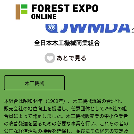
全日本木工機械商業組合
木工機械
本組合は昭和44年（1969年）、木工機械流通の合理化、
販売会社の地位向上を提唱し、任意団体として298社の組
合員によって発足しました。木工機械販売業の中小企業者
の改善発達を図るための必要な事業を行い、これらの者の
公正な経済活動の機会を確保し、並びにその経営の安定及