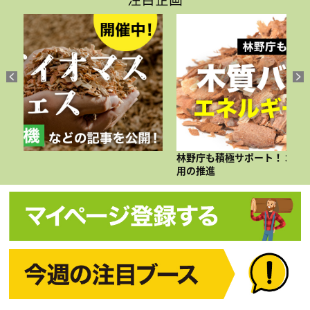
林野庁も積極サポート！ 木質バイオマスのエネルギー利
今
用の推進
ま