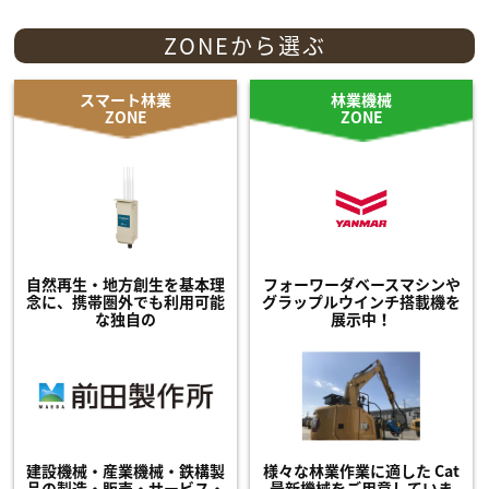
ZONEから選ぶ
スマート林業
林業機械
ZONE
ZONE
自然再生・地方創生を基本理
フォーワーダベースマシンや
念に、携帯圏外でも利用可能
グラップルウインチ搭載機を
な独自の
展示中！
建設機械・産業機械・鉄構製
様々な林業作業に適した Cat
品の製造・販売・サービス・
最新機械をご用意していま