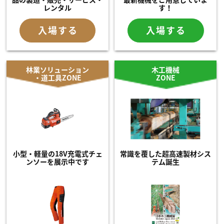
レンタル
す！
入場する
入場する
林業ソリューション
木工機械
・道工具ZONE
ZONE
小型・軽量の18V充電式チェ
常識を覆した超高速製材シス
ンソーを展示中です
テム誕生