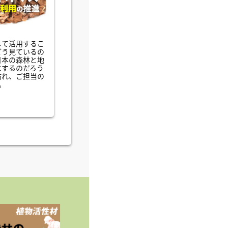
して活用するこ
どう見ているの
日本の森林と地
にするのだろう
訪れ、ご担当の
。