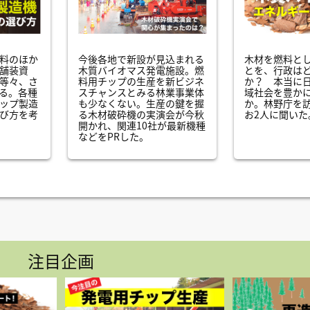
料のほか
今後各地で新設が見込まれる
木材を燃料と
舗装資
木質バイオマス発電施設。燃
とを、行政は
等々、さ
料用チップの生産を新ビジネ
か？ 本当に
る。各種
スチャンスとみる林業事業体
域社会を豊か
ップ製造
も少なくない。生産の鍵を握
か。林野庁を
び方を考
る木材破砕機の実演会が今秋
お2人に聞いた
開かれ、関連10社が最新機種
などをPRした。
注目企画