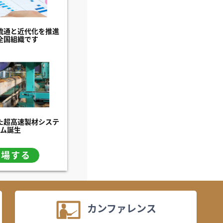
流通と近代化を推進
全国組織です
た超高速製材システ
ム誕生
入場する
カンファレンス