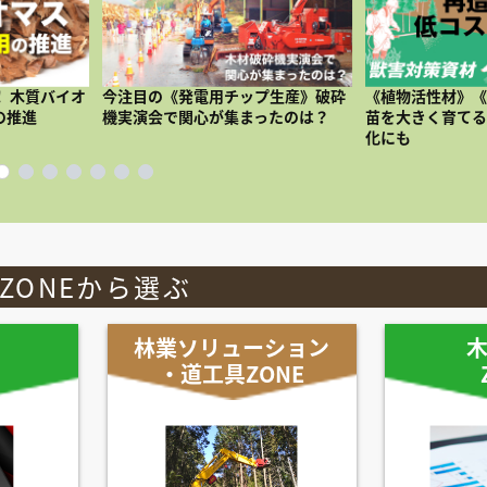
 木質バイオ
今注目の《発電用チップ生産》破砕
《植物活性材》
の推進
機実演会で関心が集まったのは？
苗を大きく育てる
化にも
ZONEから選ぶ
林業ソリューション
・道工具ZONE