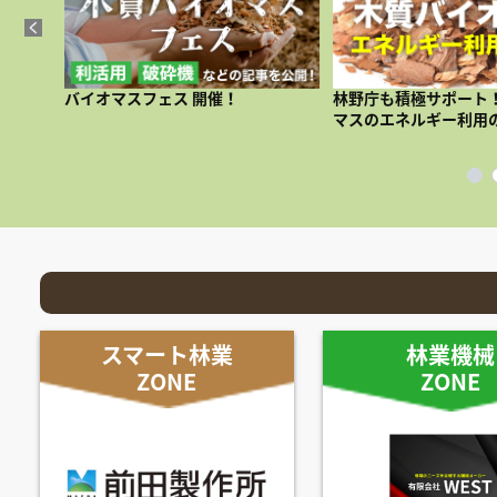
知ってお
バイオマスフェス 開催！
林野庁も積極サポート！
用」
マスのエネルギー利用
スマート林業
林業機械
ZONE
ZONE