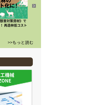
《獣害対策資材》で
【低コスト再造林試験 前編】全森連
【低コスト
！ 再造林低コスト
＆農林中金の実証実験とは!?
の低密度植
の結果はい
>>もっと読む
木工機械
ZONE