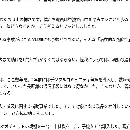
じたのは
山の怖さ
です。僕たち職員は単独で山中を踏査することも少な
ら一体どうなるのか。そう考えるとゾッとしましたね」。
んな事故が起きるかは誰にも予想ができない。そんな「潜在的な危険性
内まで助けを呼びに行かなくてはならない。怪我によっては、初動の遅
は、ここ数年だ。2年前にはデジタルコミュニティ無線を導入し、数km
まで、といった長距離の通信手段にはなり得なかった。そんなとき、管
となる。
入・普及に関する補助事業でした。そこで対象となる製品を検討してい
ストシーさんに電話しました」。
にはジオチャットの親機を一台、中継機を二台、子機を五台導入した。現