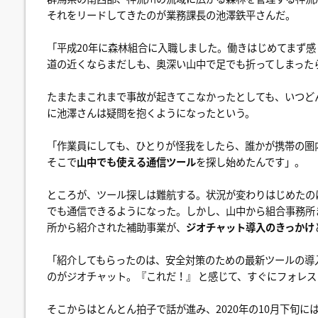
それをリードしてきたのが業務課長の池澤鉄平さんだ。
「平成20年に森林組合に入職しました。働きはじめてまず感
道の近くならまだしも、奥深い山中で足でも折ってしまった
たまたまこれまで事故が起きてこなかったとしても、いつど
に池澤さんは疑問を抱くようになったという。
「作業員にしても、ひとりが怪我をしたら、誰かが携帯の圏
そこで
山中でも使える通信ツール
を探し始めたんです」。
ところが、ツール探しは難航する。状況が変わりはじめたの
でも通信できるようになった。しかし、山中から組合事務所
所から紹介された補助事業が、
ジオチャット導入のきっかけ
「紹介してもらったのは、安全対策のための最新ツールの導
のがジオチャット。『これだ！』 と感じて、すぐにフォレ
そこからはとんとん拍子で話が進み、2020年の10月下旬