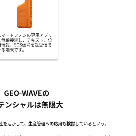
スマートフォンの専用アプリ
と無線接続し、テキスト、位
置情報、SOS信号を送受信で
きる端末です。
GEO-WAVEの
テンシャルは無限大
性を活かして、
生産管理への応用も検討
しているという。